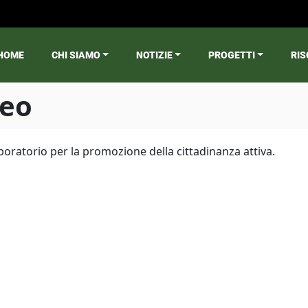
HOME
CHI SIAMO
NOTIZIE
PROGETTI
RIS
ain menu
reo
oratorio per la promozione della cittadinanza attiva.