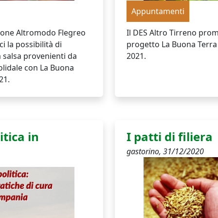
Appuntamenti
azione Altromodo Flegreo
Il DES Altro Tirreno pro
i la possibilità di
progetto La Buona Terra a
 salsa provenienti da
2021.
solidale con La Buona
21.
itica in
I patti di filiera
gastorino,
31/12/2020