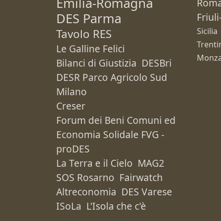
Emilia-Romagna
Rom
DES Parma
Friul
Sicilia
Tavolo RES
Trenti
Le Galline Felici
Monza
Bilanci di Giustizia
DESBri
DESR Parco Agricolo Sud
Milano
Creser
Forum dei Beni Comuni ed
Economia Solidale FVG -
proDES
La Terra e il Cielo
MAG2
SOS Rosarno
Fairwatch
Altreconomia
DES Varese
ISoLa
L'Isola che c'è