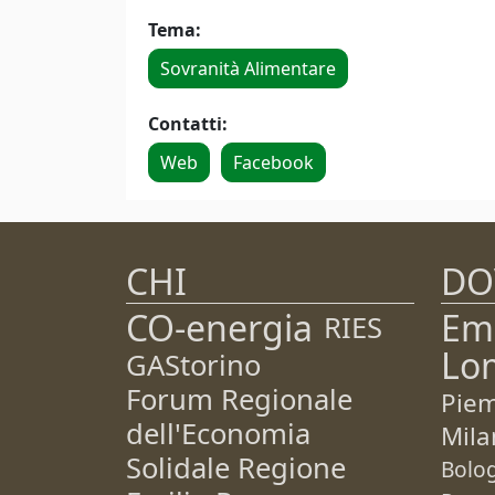
Tema:
Sovranità Alimentare
Contatti:
Web
Facebook
CHI
DO
CO-energia
Em
RIES
Lo
GAStorino
Forum Regionale
Pie
dell'Economia
Mila
Solidale Regione
Bolo