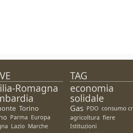
VE
TAG
ilia-Romagna
economia
mbardia
solidale
Gas
monte
Torino
PDO
consumo cri
no
Parma
Europa
agricoltura
fiere
gna
Lazio
Marche
Istituzioni