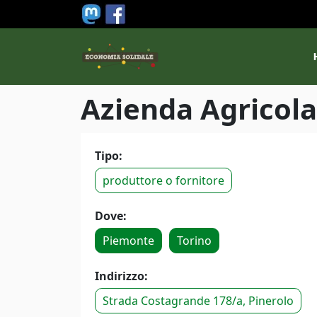
Salta al contenuto principale
M
Azienda Agricol
Tipo:
produttore o fornitore
Dove:
Piemonte
Torino
Indirizzo:
Strada Costagrande 178/a, Pinerolo