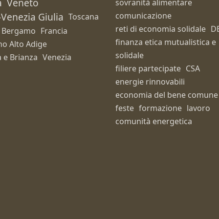
a
Veneto
sovranità alimentare
i-Venezia Giulia
comunicazione
Toscana
reti di economia solidale
D
Bergamo
Francia
finanza etica mutualistica e
no Alto Adige
solidale
 e Brianza
Venezia
filiere partecipate
CSA
energie rinnovabili
economia del bene comune
feste
formazione
lavoro
comunità energetica