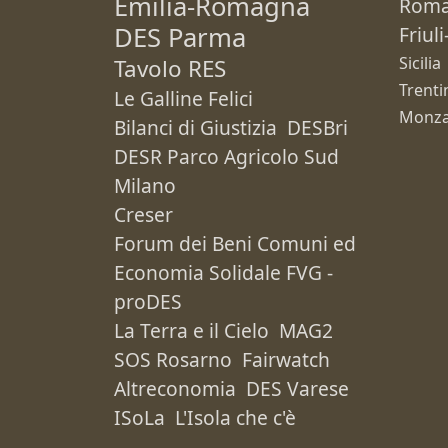
Emilia-Romagna
Rom
DES Parma
Friul
Sicilia
Tavolo RES
Trenti
Le Galline Felici
Monza
Bilanci di Giustizia
DESBri
DESR Parco Agricolo Sud
Milano
Creser
Forum dei Beni Comuni ed
Economia Solidale FVG -
proDES
La Terra e il Cielo
MAG2
SOS Rosarno
Fairwatch
Altreconomia
DES Varese
ISoLa
L'Isola che c'è