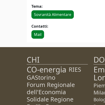
Tema:
Sovranità Alimentare
Contatti:
Mail
CHI
DO
CO-energia
Em
RIES
Lo
GAStorino
Forum Regionale
Pie
dell'Economia
Mila
Solidale Regione
Bolo