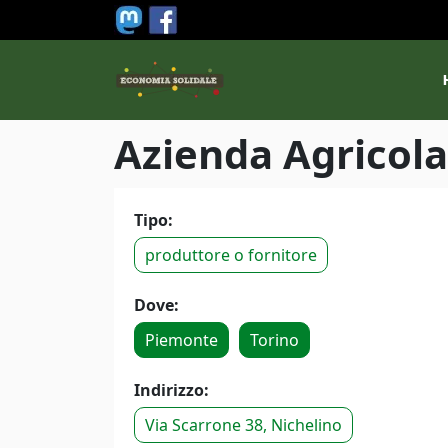
Salta al contenuto principale
M
Azienda Agricol
Tipo:
produttore o fornitore
Dove:
Piemonte
Torino
Indirizzo:
Via Scarrone 38, Nichelino