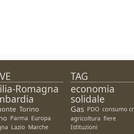
VE
TAG
ilia-Romagna
economia
mbardia
solidale
Gas
monte
Torino
PDO
consumo cri
no
Parma
Europa
agricoltura
fiere
gna
Lazio
Marche
Istituzioni