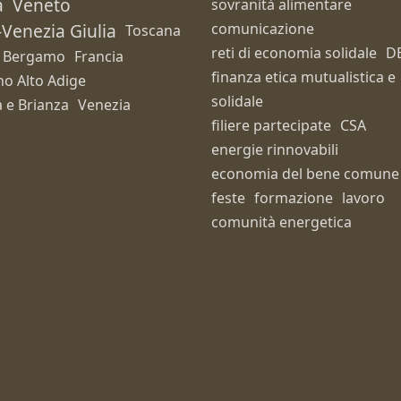
a
Veneto
sovranità alimentare
i-Venezia Giulia
comunicazione
Toscana
reti di economia solidale
D
Bergamo
Francia
finanza etica mutualistica e
no Alto Adige
solidale
 e Brianza
Venezia
filiere partecipate
CSA
energie rinnovabili
economia del bene comune
feste
formazione
lavoro
comunità energetica