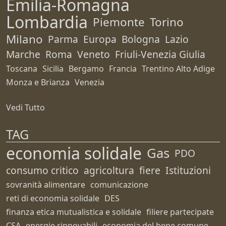
Emilia-Romagna
Lombardia
Piemonte
Torino
Milano
Parma
Europa
Bologna
Lazio
Marche
Roma
Veneto
Friuli-Venezia Giulia
Toscana
Sicilia
Bergamo
Francia
Trentino Alto Adige
Monza e Brianza
Venezia
Vedi Tutto
TAG
economia solidale
Gas
PDO
consumo critico
agricoltura
fiere
Istituzioni
sovranità alimentare
comunicazione
reti di economia solidale
DES
finanza etica mutualistica e solidale
filiere partecipate
CSA
energie rinnovabili
economia del bene comune