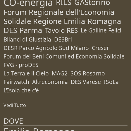
CO-energia
RIES
GAStorino
Forum Regionale dell'Economia
Solidale Regione Emilia-Romagna
DES Parma
Tavolo RES
Le Galline Felici
Bilanci di Giustizia
DESBri
DESR Parco Agricolo Sud Milano
Creser
Forum dei Beni Comuni ed Economia Solidale
FVG - proDES
La Terra e il Cielo
MAG2
SOS Rosarno
Fairwatch
Altreconomia
DES Varese
ISoLa
L'Isola che c'è
Vedi Tutto
DOVE