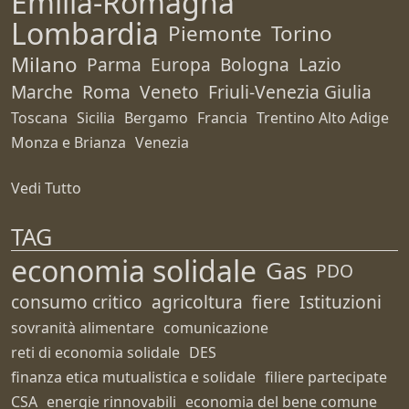
Emilia-Romagna
Lombardia
Piemonte
Torino
Milano
Parma
Europa
Bologna
Lazio
Marche
Roma
Veneto
Friuli-Venezia Giulia
Toscana
Sicilia
Bergamo
Francia
Trentino Alto Adige
Monza e Brianza
Venezia
Vedi Tutto
TAG
economia solidale
Gas
PDO
consumo critico
agricoltura
fiere
Istituzioni
sovranità alimentare
comunicazione
reti di economia solidale
DES
finanza etica mutualistica e solidale
filiere partecipate
CSA
energie rinnovabili
economia del bene comune