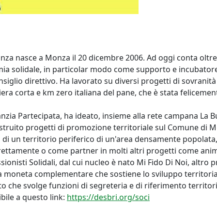
ianza nasce a Monza il 20 dicembre 2006. Ad oggi conta oltre
ia solidale, in particolar modo come supporto e incubatore 
glio direttivo. Ha lavorato su diversi progetti di sovranità 
liera corta e km zero italiana del pane, che è stata feliceme
ranzia Partecipata, ha ideato, insieme alla rete campana La 
costruito progetti di promozione territoriale sul Comune di
o di un territorio periferico di un'area densamente popolata,
rettamente o come partner in molti altri progetti come anima
sionisti Solidali, dal cui nucleo è nato Mi Fido Di Noi, altr
na moneta complementare che sostiene lo sviluppo territori
che svolge funzioni di segreteria e di riferimento territori
bile a questo link:
https://desbri.org/soci