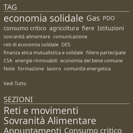
TAG
economia solidale
Gas
PDO
consumo critico
agricoltura
fiere
Istituzioni
sovranità alimentare
comunicazione
reti di economia solidale
DES
finanza etica mutualistica e solidale
filiere partecipate
CSA
energie rinnovabili
economia del bene comune
feste
formazione
lavoro
comunità energetica
Vedi Tutto
SEZIONI
Reti e movimenti
Sovranità Alimentare
Appuntamenti
Consumo critico