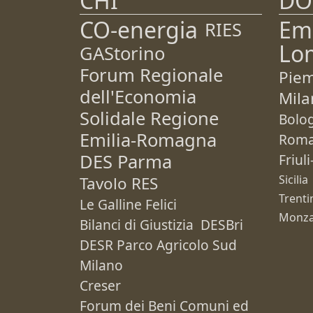
CHI
DO
CO-energia
Em
RIES
Lo
GAStorino
Forum Regionale
Pie
dell'Economia
Mila
Solidale Regione
Bolo
Emilia-Romagna
Rom
DES Parma
Friul
Sicilia
Tavolo RES
Trenti
Le Galline Felici
Monza
Bilanci di Giustizia
DESBri
DESR Parco Agricolo Sud
Milano
Creser
Forum dei Beni Comuni ed