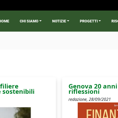
HOME
CHI SIAMO
NOTIZIE
PROGETTI
RIS
ain menu
filiere
Genova 20 anni 
 sostenibili
riflessioni
redazione,
28/09/2021