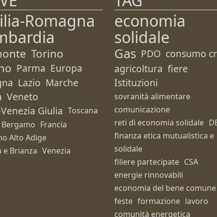
VE
TAG
ilia-Romagna
economia
mbardia
solidale
Gas
monte
Torino
PDO
consumo cri
no
Parma
Europa
agricoltura
fiere
gna
Lazio
Marche
Istituzioni
a
Veneto
sovranità alimentare
i-Venezia Giulia
comunicazione
Toscana
reti di economia solidale
D
Bergamo
Francia
finanza etica mutualistica e
no Alto Adige
solidale
 e Brianza
Venezia
filiere partecipate
CSA
energie rinnovabili
economia del bene comune
feste
formazione
lavoro
comunità energetica