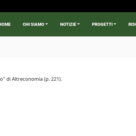
HOME
CHI SIAMO
NOTIZIE
PROGETTI
RIS
ain menu
" di Altreconomia (p. 221).