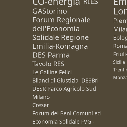
CO-energia
Em
RIES
Lo
GAStorino
Forum Regionale
Pie
dell'Economia
Mila
Solidale Regione
Bolo
Emilia-Romagna
Rom
DES Parma
Friul
Sicilia
Tavolo RES
Trenti
Le Galline Felici
Monza
Bilanci di Giustizia
DESBri
DESR Parco Agricolo Sud
Milano
Creser
Forum dei Beni Comuni ed
Economia Solidale FVG -