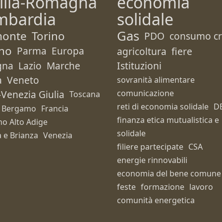
ilia-Romagna
economia
mbardia
solidale
Gas
monte
Torino
PDO
consumo cri
no
Parma
Europa
agricoltura
fiere
gna
Lazio
Marche
Istituzioni
a
Veneto
sovranità alimentare
i-Venezia Giulia
comunicazione
Toscana
reti di economia solidale
D
Bergamo
Francia
finanza etica mutualistica e
no Alto Adige
solidale
 e Brianza
Venezia
filiere partecipate
CSA
energie rinnovabili
economia del bene comune
feste
formazione
lavoro
comunità energetica