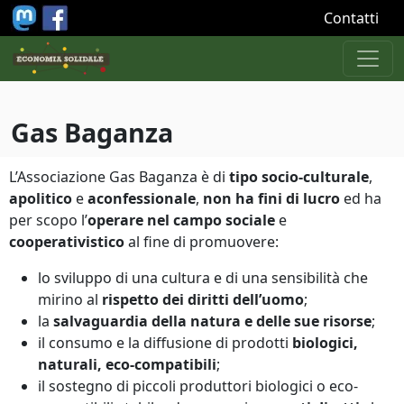
Salta al contenuto principale
Contatti
Gas Baganza
L’Associazione Gas Baganza è di
tipo socio-culturale
,
apolitico
e
aconfessionale
,
non ha fini di lucro
ed ha
per scopo l’
operare nel campo sociale
e
cooperativistico
al fine di promuovere:
lo sviluppo di una cultura e di una sensibilità che
mirino al
rispetto dei diritti dell’uomo
;
la
salvaguardia della natura e delle sue risorse
;
il consumo e la diffusione di prodotti
biologici,
naturali, eco-compatibili
;
il sostegno di piccoli produttori biologici o eco-