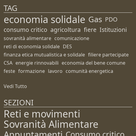
TAG
economia solidale
Gas
PDO
consumo critico
agricoltura
fiere
Istituzioni
sovranità alimentare
comunicazione
reti di economia solidale
DES
finanza etica mutualistica e solidale
filiere partecipate
CSA
energie rinnovabili
economia del bene comune
feste
formazione
lavoro
comunità energetica
Vedi Tutto
SEZIONI
Reti e movimenti
Sovranità Alimentare
Appuntamenti
Consumo critico