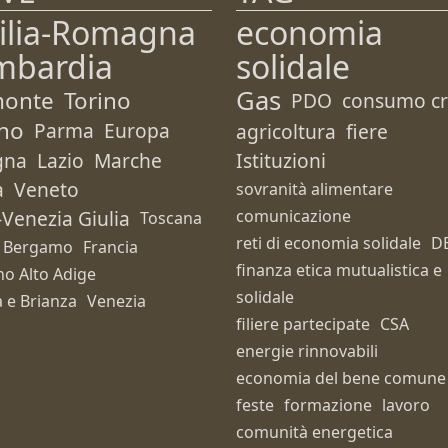
ilia-Romagna
economia
mbardia
solidale
Gas
monte
Torino
PDO
consumo cri
no
Parma
Europa
agricoltura
fiere
gna
Lazio
Marche
Istituzioni
a
Veneto
sovranità alimentare
i-Venezia Giulia
comunicazione
Toscana
reti di economia solidale
D
Bergamo
Francia
finanza etica mutualistica e
no Alto Adige
solidale
 e Brianza
Venezia
filiere partecipate
CSA
energie rinnovabili
economia del bene comune
feste
formazione
lavoro
comunità energetica