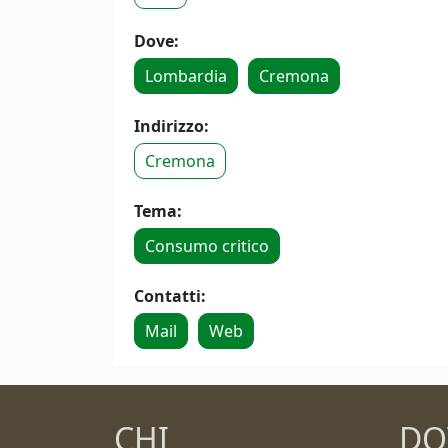
Dove:
Lombardia
Cremona
Indirizzo:
Cremona
Tema:
Consumo critico
Contatti:
Mail
Web
CHI
DO