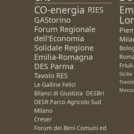
CO-energia
Em
RIES
Lo
GAStorino
Forum Regionale
Pie
dell'Economia
Mila
Solidale Regione
Bolo
Emilia-Romagna
Rom
DES Parma
Friul
Sicilia
Tavolo RES
Trenti
Le Galline Felici
Monza
Bilanci di Giustizia
DESBri
DESR Parco Agricolo Sud
Milano
Creser
Forum dei Beni Comuni ed