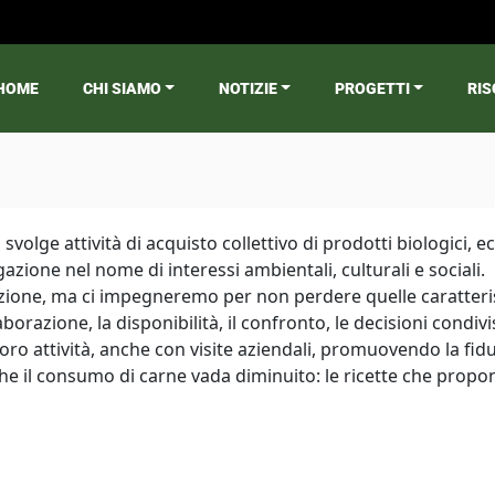
HOME
CHI SIAMO
NOTIZIE
PROGETTI
RIS
ain menu
volge attività di acquisto collettivo di prodotti biologici, ec
ione nel nome di interessi ambientali, culturali e sociali.
zione, ma ci impegneremo per non perdere quelle caratteris
borazione, la disponibilità, il confronto, le decisioni condivi
loro attività, anche con visite aziendali, promuovendo la fi
e il consumo di carne vada diminuito: le ricette che prop