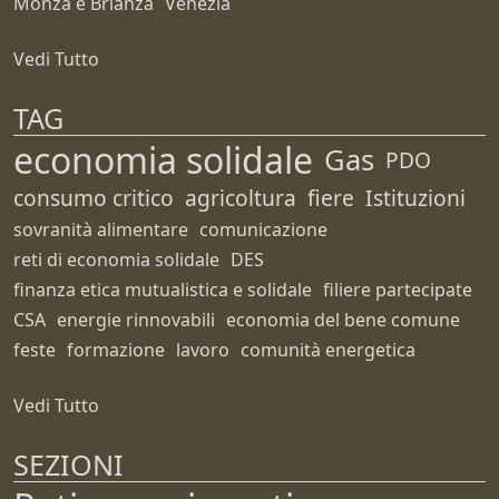
Monza e Brianza
Venezia
Vedi Tutto
TAG
economia solidale
Gas
PDO
consumo critico
agricoltura
fiere
Istituzioni
sovranità alimentare
comunicazione
reti di economia solidale
DES
finanza etica mutualistica e solidale
filiere partecipate
CSA
energie rinnovabili
economia del bene comune
feste
formazione
lavoro
comunità energetica
Vedi Tutto
SEZIONI