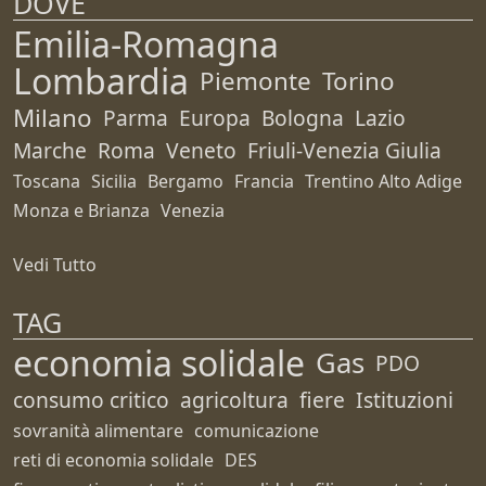
DOVE
Emilia-Romagna
Lombardia
Piemonte
Torino
Milano
Parma
Europa
Bologna
Lazio
Marche
Roma
Veneto
Friuli-Venezia Giulia
Toscana
Sicilia
Bergamo
Francia
Trentino Alto Adige
Monza e Brianza
Venezia
Vedi Tutto
TAG
economia solidale
Gas
PDO
consumo critico
agricoltura
fiere
Istituzioni
sovranità alimentare
comunicazione
reti di economia solidale
DES