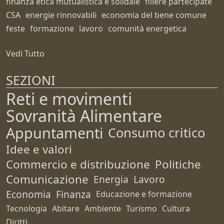
finanza etica mutualistica e solidale
filiere partecipate
CSA
energie rinnovabili
economia del bene comune
feste
formazione
lavoro
comunità energetica
Vedi Tutto
SEZIONI
Reti e movimenti
Sovranità Alimentare
Appuntamenti
Consumo critico
Idee e valori
Commercio e distribuzione
Politiche
Comunicazione
Energia
Lavoro
Economia
Finanza
Educazione e formazione
Tecnologia
Abitare
Ambiente
Turismo
Cultura
Diritti