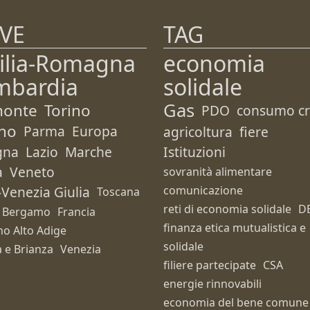
VE
TAG
ilia-Romagna
economia
mbardia
solidale
Gas
monte
Torino
PDO
consumo cri
no
Parma
Europa
agricoltura
fiere
gna
Lazio
Marche
Istituzioni
a
Veneto
sovranità alimentare
i-Venezia Giulia
comunicazione
Toscana
reti di economia solidale
D
Bergamo
Francia
finanza etica mutualistica e
no Alto Adige
solidale
 e Brianza
Venezia
filiere partecipate
CSA
energie rinnovabili
economia del bene comune