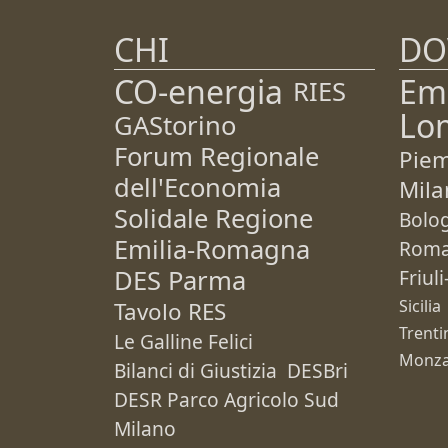
CHI
DO
CO-energia
Em
RIES
Lo
GAStorino
Forum Regionale
Pie
dell'Economia
Mila
Solidale Regione
Bolo
Emilia-Romagna
Rom
DES Parma
Friul
Sicilia
Tavolo RES
Trenti
Le Galline Felici
Monza
Bilanci di Giustizia
DESBri
DESR Parco Agricolo Sud
Milano