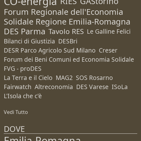
CO-energia
RIES
GAStorino
Forum Regionale dell'Economia
Solidale Regione Emilia-Romagna
DES Parma
Tavolo RES
Le Galline Felici
Bilanci di Giustizia
DESBri
DESR Parco Agricolo Sud Milano
Creser
Forum dei Beni Comuni ed Economia Solidale
FVG - proDES
La Terra e il Cielo
MAG2
SOS Rosarno
Fairwatch
Altreconomia
DES Varese
ISoLa
L'Isola che c'è
Vedi Tutto
DOVE
Emilia-Romagna