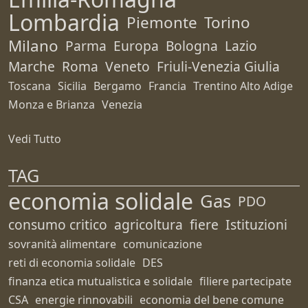
Lombardia
Piemonte
Torino
Milano
Parma
Europa
Bologna
Lazio
Marche
Roma
Veneto
Friuli-Venezia Giulia
Toscana
Sicilia
Bergamo
Francia
Trentino Alto Adige
Monza e Brianza
Venezia
Vedi Tutto
TAG
economia solidale
Gas
PDO
consumo critico
agricoltura
fiere
Istituzioni
sovranità alimentare
comunicazione
reti di economia solidale
DES
finanza etica mutualistica e solidale
filiere partecipate
CSA
energie rinnovabili
economia del bene comune