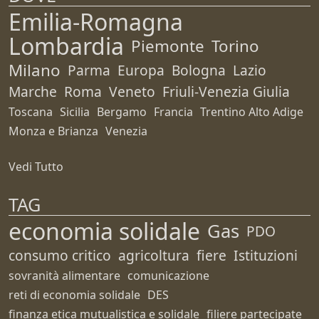
Emilia-Romagna
Lombardia
Piemonte
Torino
Milano
Parma
Europa
Bologna
Lazio
Marche
Roma
Veneto
Friuli-Venezia Giulia
Toscana
Sicilia
Bergamo
Francia
Trentino Alto Adige
Monza e Brianza
Venezia
Vedi Tutto
TAG
economia solidale
Gas
PDO
consumo critico
agricoltura
fiere
Istituzioni
sovranità alimentare
comunicazione
reti di economia solidale
DES
finanza etica mutualistica e solidale
filiere partecipate