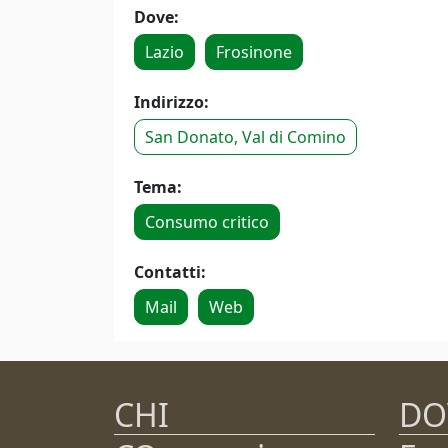
Dove:
Lazio
Frosinone
Indirizzo:
San Donato, Val di Comino
Tema:
Consumo critico
Contatti:
Mail
Web
CHI
DO