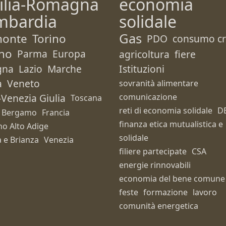
ilia-Romagna
economia
mbardia
solidale
Gas
monte
Torino
PDO
consumo cri
no
Parma
Europa
agricoltura
fiere
gna
Lazio
Marche
Istituzioni
a
Veneto
sovranità alimentare
i-Venezia Giulia
comunicazione
Toscana
reti di economia solidale
D
Bergamo
Francia
finanza etica mutualistica e
no Alto Adige
solidale
 e Brianza
Venezia
filiere partecipate
CSA
energie rinnovabili
economia del bene comune
feste
formazione
lavoro
comunità energetica