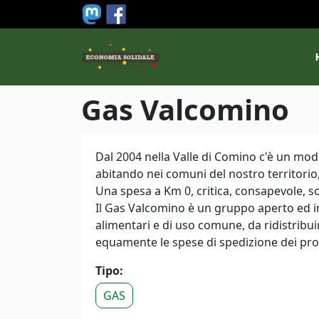
Salta al contenuto principale
M
Gas Valcomino
Dal 2004 nella Valle di Comino c'è un modo
abitando nei comuni del nostro territorio
Una spesa a Km 0, critica, consapevole, so
Il Gas Valcomino è un gruppo aperto ed i
alimentari e di uso comune, da ridistribu
equamente le spese di spedizione dei prod
Tipo:
GAS