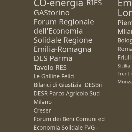
CO-energia
Em
RIES
Lo
GAStorino
Forum Regionale
Pie
dell'Economia
Mila
Solidale Regione
Bolo
Emilia-Romagna
Rom
DES Parma
Friul
Sicilia
Tavolo RES
Trenti
Le Galline Felici
Monza
Bilanci di Giustizia
DESBri
DESR Parco Agricolo Sud
Milano
Creser
Forum dei Beni Comuni ed
Economia Solidale FVG -