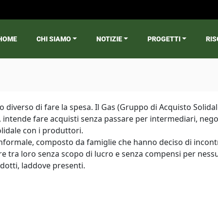
HOME
CHI SIAMO
NOTIZIE
PROGETTI
RIS
ain menu
 diverso di fare la spesa. Il Gas (Gruppo di Acquisto Solida
, intende fare acquisti senza passare per intermediari, nego
lidale con i produttori.
nformale, composto da famiglie che hanno deciso di incontr
ire tra loro senza scopo di lucro e senza compensi per nessu
otti, laddove presenti.