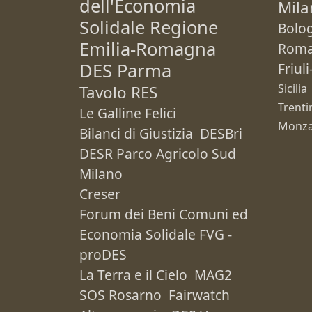
dell'Economia
Mila
Solidale Regione
Bolo
Emilia-Romagna
Rom
DES Parma
Friul
Sicilia
Tavolo RES
Trenti
Le Galline Felici
Monza
Bilanci di Giustizia
DESBri
DESR Parco Agricolo Sud
Milano
Creser
Forum dei Beni Comuni ed
Economia Solidale FVG -
proDES
La Terra e il Cielo
MAG2
SOS Rosarno
Fairwatch