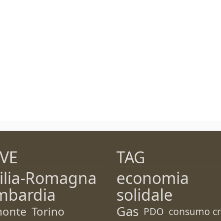
VE
TAG
ilia-Romagna
economia
mbardia
solidale
Gas
monte
Torino
PDO
consumo cri