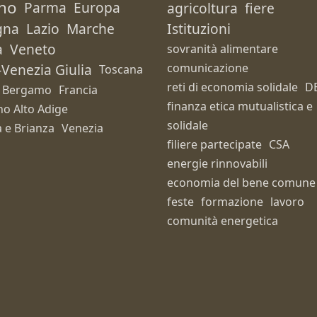
no
Parma
Europa
agricoltura
fiere
gna
Lazio
Marche
Istituzioni
a
Veneto
sovranità alimentare
i-Venezia Giulia
comunicazione
Toscana
reti di economia solidale
D
Bergamo
Francia
finanza etica mutualistica e
no Alto Adige
solidale
 e Brianza
Venezia
filiere partecipate
CSA
energie rinnovabili
economia del bene comune
feste
formazione
lavoro
comunità energetica