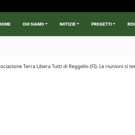
HOME
CHI SIAMO
NOTIZIE
PROGETTI
RIS
ain menu
sociazione Terra Libera Tutti di Reggello (FI). Le riunioni s