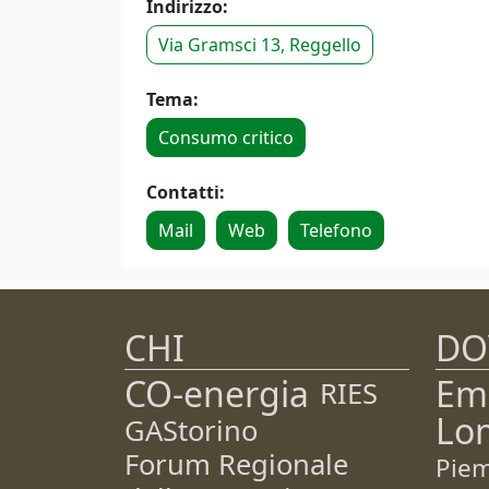
Indirizzo:
Via Gramsci 13, Reggello
Tema:
Consumo critico
Contatti:
Mail
Web
Telefono
CHI
DO
CO-energia
Em
RIES
Lo
GAStorino
Forum Regionale
Pie