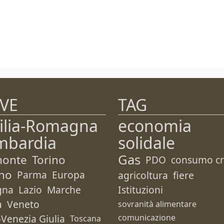
VE
TAG
ilia-Romagna
economia
mbardia
solidale
Gas
monte
Torino
PDO
consumo cri
no
Parma
Europa
agricoltura
fiere
gna
Lazio
Marche
Istituzioni
a
Veneto
sovranità alimentare
i-Venezia Giulia
comunicazione
Toscana