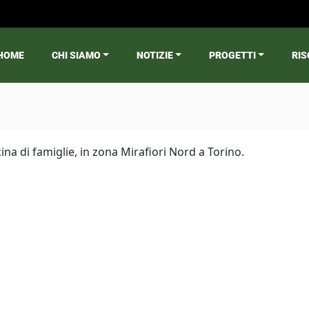
HOME
CHI SIAMO
NOTIZIE
PROGETTI
RIS
ain menu
a di famiglie, in zona Mirafiori Nord a Torino.