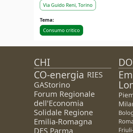
Via Guido Reni, Torino
Tema:
Consumo critico
CHI
DO
CO-energia
Em
RIES
Lo
GAStorino
Forum Regionale
Pie
dell'Economia
Mila
Solidale Regione
Bolo
Emilia-Romagna
Rom
DES Parma
Friul