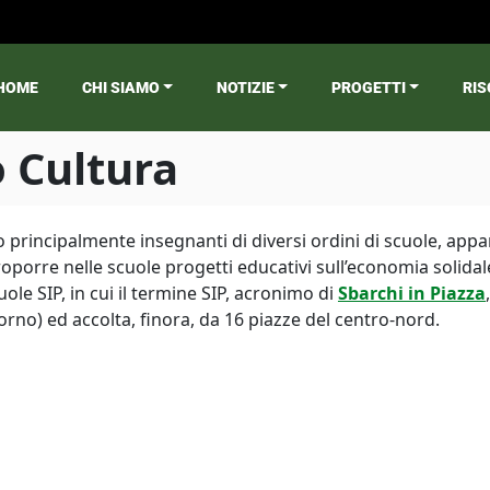
HOME
CHI SIAMO
NOTIZIE
PROGETTI
RIS
ain menu
 Cultura
no principalmente insegnanti di diversi ordini di scuole, ap
roporre nelle scuole progetti educativi sull’economia solidal
le SIP, in cui il termine SIP, acronimo di
Sbarchi in Piazza
rno) ed accolta, finora, da 16 piazze del centro-nord.