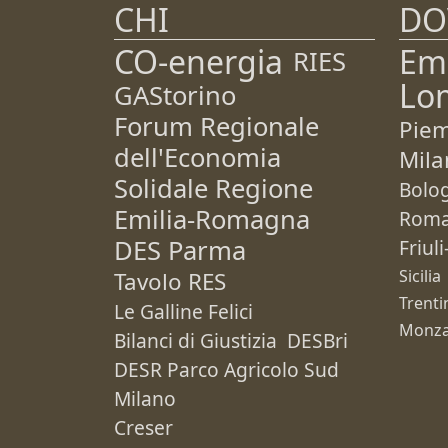
CHI
DO
CO-energia
Em
RIES
Lo
GAStorino
Forum Regionale
Pie
dell'Economia
Mila
Solidale Regione
Bolo
Emilia-Romagna
Rom
DES Parma
Friul
Sicilia
Tavolo RES
Trenti
Le Galline Felici
Monza
Bilanci di Giustizia
DESBri
DESR Parco Agricolo Sud
Milano
Creser