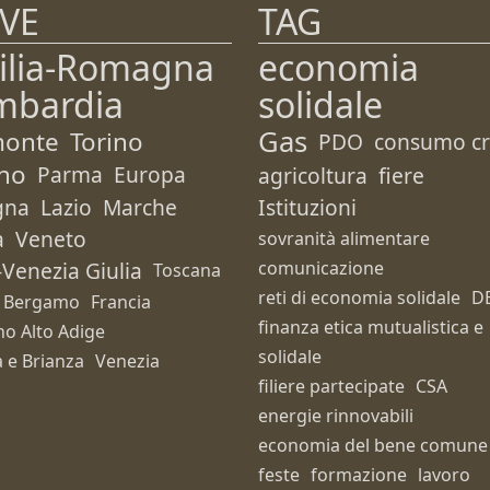
VE
TAG
ilia-Romagna
economia
mbardia
solidale
Gas
monte
Torino
PDO
consumo cri
no
Parma
Europa
agricoltura
fiere
gna
Lazio
Marche
Istituzioni
a
Veneto
sovranità alimentare
i-Venezia Giulia
comunicazione
Toscana
reti di economia solidale
D
Bergamo
Francia
finanza etica mutualistica e
no Alto Adige
solidale
 e Brianza
Venezia
filiere partecipate
CSA
energie rinnovabili
economia del bene comune
feste
formazione
lavoro