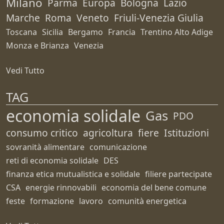
Milano
Parma
Europa
Bologna
Lazio
Marche
Roma
Veneto
Friuli-Venezia Giulia
Toscana
Sicilia
Bergamo
Francia
Trentino Alto Adige
Monza e Brianza
Venezia
Vedi Tutto
TAG
economia solidale
Gas
PDO
consumo critico
agricoltura
fiere
Istituzioni
sovranità alimentare
comunicazione
reti di economia solidale
DES
finanza etica mutualistica e solidale
filiere partecipate
CSA
energie rinnovabili
economia del bene comune
feste
formazione
lavoro
comunità energetica