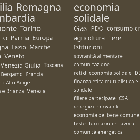
ilia-Romagna
economia
mbardia
solidale
Gas
monte
Torino
PDO
consumo cri
no
Parma
Europa
agricoltura
fiere
gna
Lazio
Marche
Istituzioni
a
Veneto
sovranità alimentare
i-Venezia Giulia
comunicazione
Toscana
reti di economia solidale
D
Bergamo
Francia
finanza etica mutualistica e
no Alto Adige
solidale
 e Brianza
Venezia
filiere partecipate
CSA
energie rinnovabili
economia del bene comune
feste
formazione
lavoro
comunità energetica