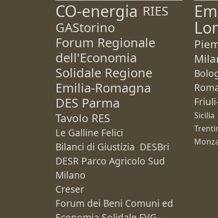
CO-energia
Em
RIES
Lo
GAStorino
Forum Regionale
Pie
dell'Economia
Mila
Solidale Regione
Bolo
Emilia-Romagna
Rom
DES Parma
Friul
Sicilia
Tavolo RES
Trenti
Le Galline Felici
Monza
Bilanci di Giustizia
DESBri
DESR Parco Agricolo Sud
Milano
Creser
Forum dei Beni Comuni ed
Economia Solidale FVG -