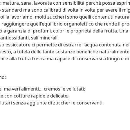
e: matura, sana, lavorata con sensibilità perché possa esprime
tandard ma sono calibrati di volta in volta per avere il migl
noi la lavoriamo, molti zuccheri sono quelli contenuti natura
 raggiungere quell'equilibrio organolettico che rende il pr
iò a garanzia di profumi, colori e proprietà della frutta. Un
antiossidanti, sali minerali.
 essiccatore ci permette di estrarre l'acqua contenuta nei 
esto, a tutela delle tante sostanze benefiche naturalmente 
le alla frutta fresca ma capace di conservarsi a lungo e di
mo:
, ma veri alimenti… cremosi e vellutati;
 con cotture rapide e delicate;
alutari senza aggiunte di zuccheri e conservanti.