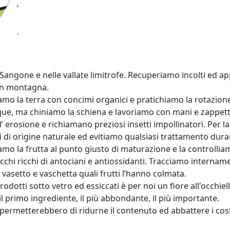
l Sangone e nelle vallate limitrofe. Recuperiamo incolti ed 
 in montagna.
amo la terra con concimi organici e pratichiamo la rotazione
que, ma chiniamo la schiena e lavoriamo con mani e zappette.
 erosione e richiamano preziosi insetti impollinatori. Per la 
i di origine naturale ed evitiamo qualsiasi trattamento duran
amo la frutta al punto giusto di maturazione e la controllia
hi ricchi di antociani e antiossidanti. Tracciamo internamen
 vasetto e vaschetta quali frutti l’hanno colmata.
rodotti sotto vetro ed essiccati è per noi un fiore all'occhiell
 il primo ingrediente, il più abbondante, il più importante.
permetterebbero di ridurne il contenuto ed abbattere i cost