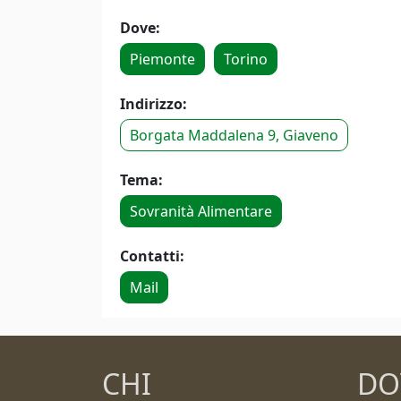
Dove:
Piemonte
Torino
Indirizzo:
Borgata Maddalena 9, Giaveno
Tema:
Sovranità Alimentare
Contatti:
Mail
CHI
DO