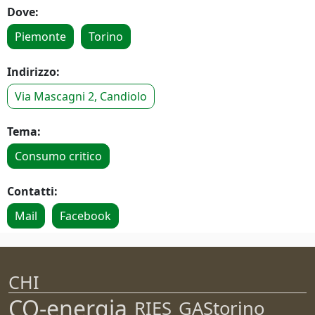
Dove:
Piemonte
Torino
Indirizzo:
Via Mascagni 2, Candiolo
Tema:
Consumo critico
Contatti:
Mail
Facebook
CHI
CO-energia
RIES
GAStorino