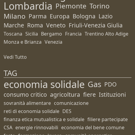
Lombardia
Piemonte
Torino
Milano
Parma
Europa
Bologna
Lazio
Marche
Roma
Veneto
Friuli-Venezia Giulia
Toscana
Sicilia
Bergamo
Francia
Trentino Alto Adige
Monza e Brianza
Venezia
Vedi Tutto
TAG
economia solidale
Gas
PDO
consumo critico
agricoltura
fiere
Istituzioni
sovranità alimentare
comunicazione
reti di economia solidale
DES
finanza etica mutualistica e solidale
filiere partecipate
CSA
energie rinnovabili
economia del bene comune