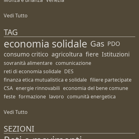
Monza e Brianza
Venezia
Vedi Tutto
TAG
economia solidale
Gas
PDO
consumo critico
agricoltura
fiere
Istituzioni
sovranità alimentare
comunicazione
reti di economia solidale
DES
finanza etica mutualistica e solidale
filiere partecipate
CSA
energie rinnovabili
economia del bene comune
feste
formazione
lavoro
comunità energetica
Vedi Tutto
SEZIONI