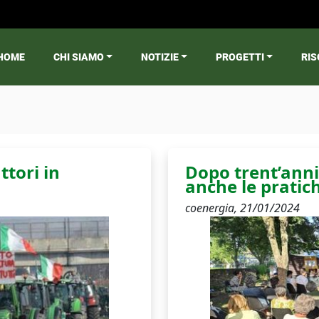
HOME
CHI SIAMO
NOTIZIE
PROGETTI
RIS
ain menu
ttori in
Dopo trent’anni
anche le prati
coenergia,
21/01/2024