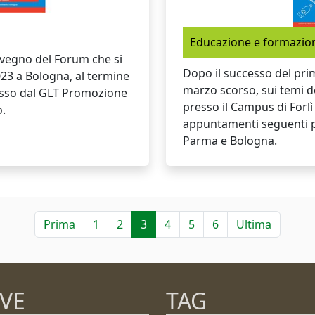
Educazione e formazio
nvegno del Forum che si
Dopo il successo del prim
23 a Bologna, al termine
marzo scorso, sui temi de
mosso dal GLT Promozione
presso il Campus di Forlì 
o.
appuntamenti seguenti pr
Parma e Bologna.
Prima
1
2
3
4
5
6
Ultima
VE
TAG