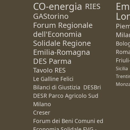
CO-energia
Em
RIES
Lo
GAStorino
Forum Regionale
Pie
dell'Economia
Mila
Solidale Regione
Bolo
Emilia-Romagna
Rom
DES Parma
Friul
Sicilia
Tavolo RES
Trenti
Le Galline Felici
Monza
Bilanci di Giustizia
DESBri
DESR Parco Agricolo Sud
Milano
Creser
Forum dei Beni Comuni ed
Economia Solidale FVG -