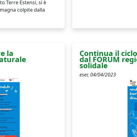
o Terre Estensi, si è
omagna colpite dalla
e la
Continua il cic
naturale
dal FORUM regi
solidale
eser,
04/04/2023