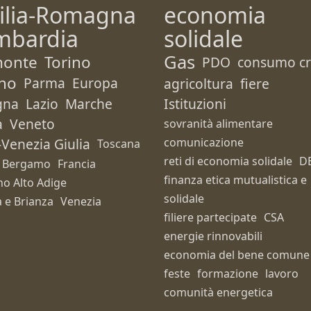
ilia-Romagna
economia
mbardia
solidale
Gas
monte
Torino
PDO
consumo cri
no
Parma
Europa
agricoltura
fiere
gna
Lazio
Marche
Istituzioni
a
Veneto
sovranità alimentare
i-Venezia Giulia
comunicazione
Toscana
reti di economia solidale
D
Bergamo
Francia
finanza etica mutualistica e
no Alto Adige
solidale
 e Brianza
Venezia
filiere partecipate
CSA
energie rinnovabili
economia del bene comune
feste
formazione
lavoro
comunità energetica