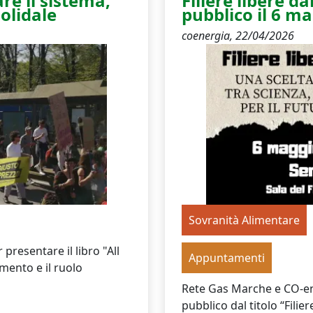
re il sistema,
Filiere libere d
olidale
pubblico il 6 ma
coenergia,
22/04/2026
Sovranità Alimentare
presentare il libro "All
Appuntamenti
mento e il ruolo
Rete Gas Marche e CO-e
pubblico dal titolo “Fili