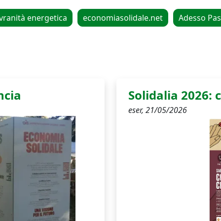
vranità energetica
economiasolidale.net
Adesso Pas
ncia
Solidalia 2026:
eser,
21/05/2026