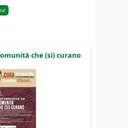
ta!
 comunità che (si) curano