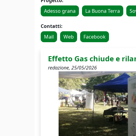
Progetto:
Adesso grana
La Buona Terra
So
Contatti:
Mail
Web
Facebook
Effetto Gas chiude e rila
redazione,
25/05/2026