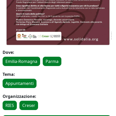
Dove:
Emilia-Romagna
Parma
Tema:
Appuntamenti
Organizzazione:
RIES
Creser