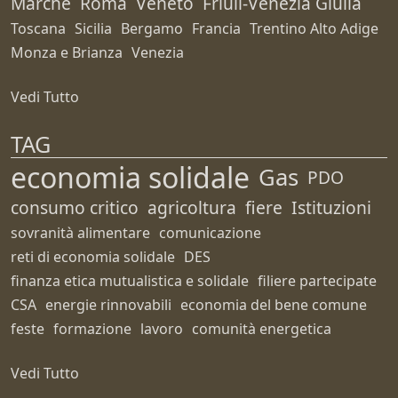
Marche
Roma
Veneto
Friuli-Venezia Giulia
Toscana
Sicilia
Bergamo
Francia
Trentino Alto Adige
Monza e Brianza
Venezia
Vedi Tutto
TAG
economia solidale
Gas
PDO
consumo critico
agricoltura
fiere
Istituzioni
sovranità alimentare
comunicazione
reti di economia solidale
DES
finanza etica mutualistica e solidale
filiere partecipate
CSA
energie rinnovabili
economia del bene comune
feste
formazione
lavoro
comunità energetica
Vedi Tutto