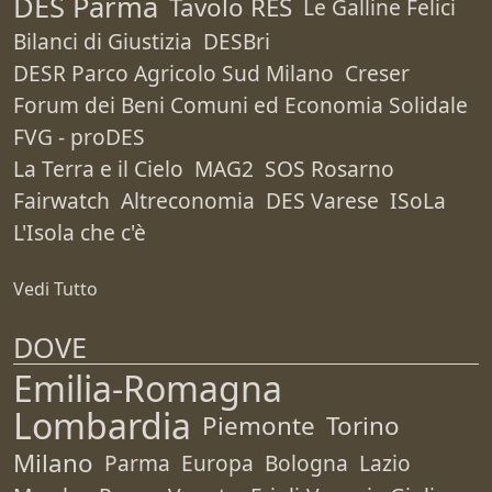
DES Parma
Tavolo RES
Le Galline Felici
Bilanci di Giustizia
DESBri
DESR Parco Agricolo Sud Milano
Creser
Forum dei Beni Comuni ed Economia Solidale
FVG - proDES
La Terra e il Cielo
MAG2
SOS Rosarno
Fairwatch
Altreconomia
DES Varese
ISoLa
L'Isola che c'è
Vedi Tutto
DOVE
Emilia-Romagna
Lombardia
Piemonte
Torino
Milano
Parma
Europa
Bologna
Lazio