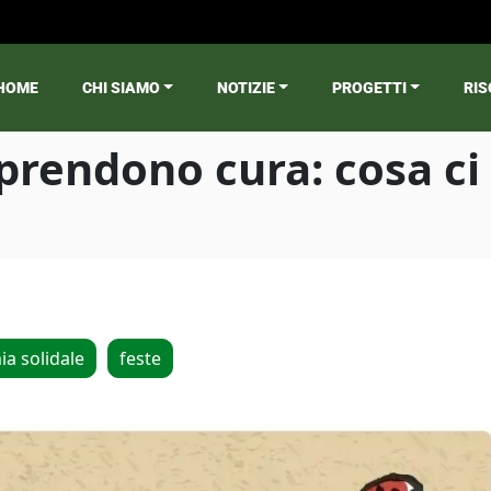
HOME
CHI SIAMO
NOTIZIE
PROGETTI
RIS
ain menu
rendono cura: cosa ci l
a solidale
feste