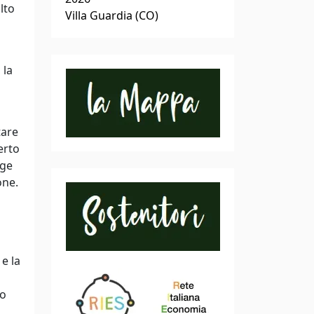
lto
Villa Guardia (CO)
 la
tare
erto
gge
one.
 e la
to