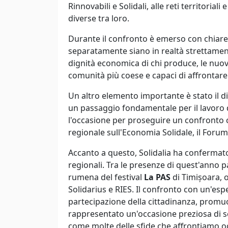
Rinnovabili e Solidali, alle reti territoria
diverse tra loro.
Durante il confronto è emerso con chiar
separatamente siano in realtà strettamente
dignità economica di chi produce, le nuove
comunità più coese e capaci di affrontare i
Un altro elemento importante è stato il di
un passaggio fondamentale per il lavoro 
l'occasione per proseguire un confronto c
regionale sull'Economia Solidale, il Forum 
Accanto a questo, Solidalia ha confermato 
regionali. Tra le presenze di quest'anno p
rumena del festival
La PAS
di Timișoara, o
Solidarius e RIES. Il confronto con un'esper
partecipazione della cittadinanza, promuo
rappresentato un'occasione preziosa di 
come molte delle sfide che affrontiamo ogg