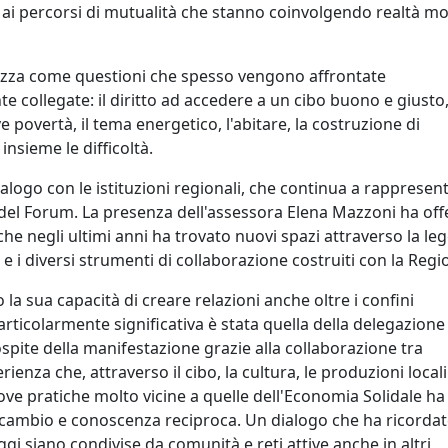
li e ai percorsi di mutualità che stanno coinvolgendo realtà mo
ezza come questioni che spesso vengono affrontate
 collegate: il diritto ad accedere a un cibo buono e giusto,
 povertà, il tema energetico, l'abitare, la costruzione di
nsieme le difficoltà.
alogo con le istituzioni regionali, che continua a rappresen
del Forum. La presenza dell'assessora Elena Mazzoni ha off
he negli ultimi anni ha trovato nuovi spazi attraverso la le
e i diversi strumenti di collaborazione costruiti con la Regi
la sua capacità di creare relazioni anche oltre i confini
articolarmente significativa è stata quella della delegazione
spite della manifestazione grazie alla collaborazione tra
ienza che, attraverso il cibo, la cultura, le produzioni locali
ve pratiche molto vicine a quelle dell'Economia Solidale ha
scambio e conoscenza reciproca. Un dialogo che ha ricorda
i siano condivise da comunità e reti attive anche in altri