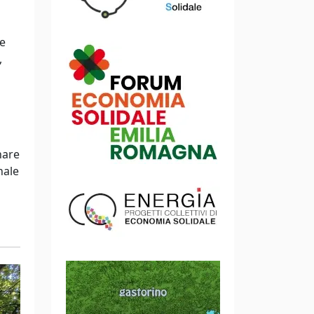
te
,
nare
nale