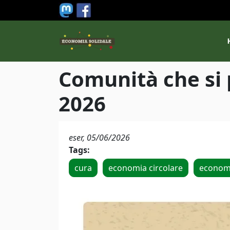
Salta al contenuto principale
M
Comunità che si p
2026
eser,
05/06/2026
Tags:
cura
economia circolare
economi