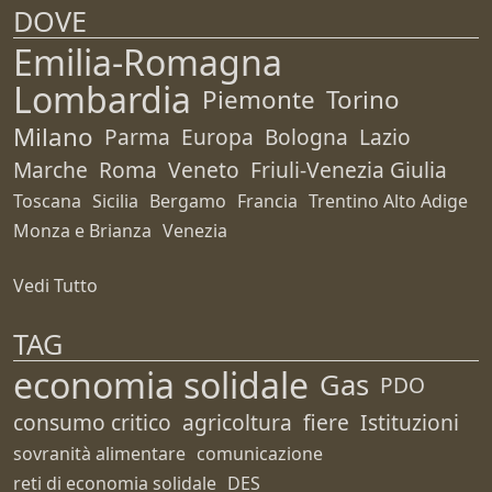
DOVE
Emilia-Romagna
Lombardia
Piemonte
Torino
Milano
Parma
Europa
Bologna
Lazio
Marche
Roma
Veneto
Friuli-Venezia Giulia
Toscana
Sicilia
Bergamo
Francia
Trentino Alto Adige
Monza e Brianza
Venezia
Vedi Tutto
TAG
economia solidale
Gas
PDO
consumo critico
agricoltura
fiere
Istituzioni
sovranità alimentare
comunicazione
reti di economia solidale
DES