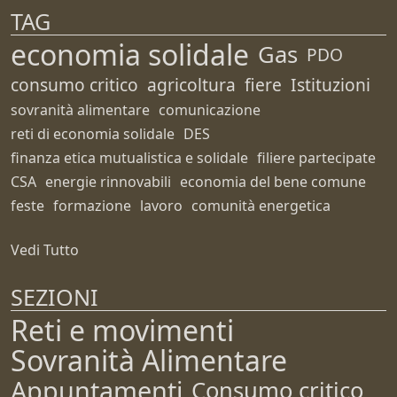
TAG
economia solidale
Gas
PDO
consumo critico
agricoltura
fiere
Istituzioni
sovranità alimentare
comunicazione
reti di economia solidale
DES
finanza etica mutualistica e solidale
filiere partecipate
CSA
energie rinnovabili
economia del bene comune
feste
formazione
lavoro
comunità energetica
Vedi Tutto
SEZIONI
Reti e movimenti
Sovranità Alimentare
Appuntamenti
Consumo critico