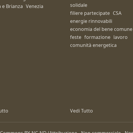
solidale
 e Brianza
Venezia
filiere partecipate
CSA
energie rinnovabili
economia del bene comune
feste
formazione
lavoro
comunità energetica
utto
Vedi Tutto
ive Commons
BY-NC-ND
(Attribuzione - Non commerciale - Non