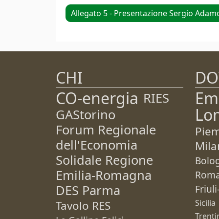
Allegato 5 - Presentazione Sergio Adam
CHI
DO
CO-energia
Em
RIES
Lo
GAStorino
Forum Regionale
Pie
dell'Economia
Mila
Solidale Regione
Bolo
Emilia-Romagna
Rom
DES Parma
Friul
Sicilia
Tavolo RES
Trenti