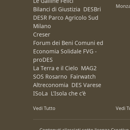
Le Galline Felici
Monza
Bilanci di Giustizia
DESBri
DESR Parco Agricolo Sud
Milano
Creser
Forum dei Beni Comuni ed
Economia Solidale FVG -
proDES
La Terra e il Cielo
MAG2
SOS Rosarno
Fairwatch
Altreconomia
DES Varese
ISoLa
L'Isola che c'è
Vedi Tutto
Vedi T
Contenuti rilasciati sotto licenza Creat