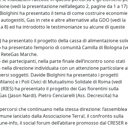
ne (vedi la presentazione nell’allegato 2, pagine da 1 a 17)
e Biolghini ha presentato il tema di come costruire economie
togestiti, Gas in rete e altre alternative alla GDO (vedi la
 a 8) ed ha introdotto le testimonianze su alcune di queste
ha presentato il progetto della cassa di alimentazione soli
o ha presentato l’emporio di comunità Camilla di Bologna (v
 di ReteGas Marche.
ei partecipanti, nella parte finale dell’incontro sono stati
nella direzione individuata con un attenzione particolare a
versi soggetti. Davide Biolghini ha presentato i progetti
ilano) e i Poli Civici di Mutualismo Solidale di Roma (vedi
 (RIES) ha presentato il progetto dei Gas fiorentini sulla
 Gas (Jason Nardi). Pietro Cenciarelli (Ass. Decrescita) ha
i percorsi che continuano nella stessa direzione: l’assemblea
mune lanciato dalla Associazione Terra!, il confronto sulla
e-info, il social forum dell’abitare promosso dal CRESER e