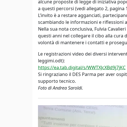
alcune proposte di legge di iniziativa pop
a questi percorsi (vedi allegato 2, pagina 
L’invito è a restare agganciati, partecipa
scambiando le informazioni e riflessioni att
Nella sua nota conclusiva, Fulvia Cavalier
questi anni nel collegare il cibo alla cura d
volontà di mantenere i contatti e prosegui
Le registrazioni video dei diversi interventi
leggimi.odt):
https://ea.tab.digital/s/WWTXJcXBd9j7jKC
Si ringraziano il DES Parma per aver ospita
supporto tecnico.
Foto di Andrea Saroldi.