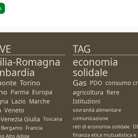
o
VE
TAG
ilia-Romagna
economia
mbardia
solidale
Gas
monte
Torino
PDO
consumo cri
no
Parma
Europa
agricoltura
fiere
gna
Lazio
Marche
Istituzioni
a
Veneto
sovranità alimentare
i-Venezia Giulia
comunicazione
Toscana
reti di economia solidale
D
Bergamo
Francia
finanza etica mutualistica e
no Alto Adige