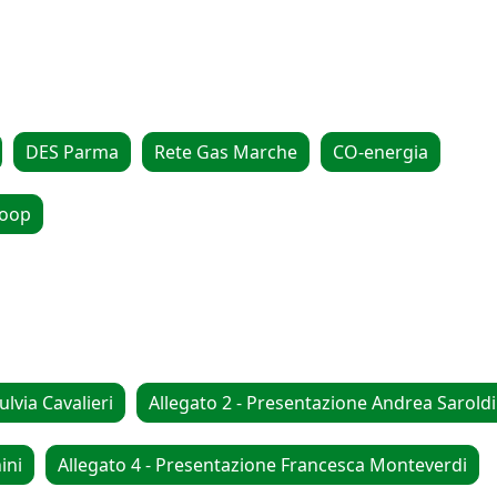
DES Parma
Rete Gas Marche
CO-energia
Coop
ulvia Cavalieri
Allegato 2 - Presentazione Andrea Saroldi
ini
Allegato 4 - Presentazione Francesca Monteverdi