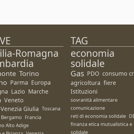
VE
TAG
ilia-Romagna
economia
mbardia
solidale
Gas
monte
Torino
PDO
consumo cri
no
Parma
Europa
agricoltura
fiere
gna
Lazio
Marche
Istituzioni
a
Veneto
sovranità alimentare
i-Venezia Giulia
comunicazione
Toscana
reti di economia solidale
D
Bergamo
Francia
finanza etica mutualistica e
no Alto Adige
solidale
 e Brianza
Venezia