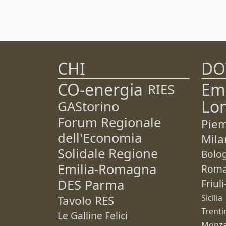
CHI
DO
CO-energia
Em
RIES
Lo
GAStorino
Forum Regionale
Pie
dell'Economia
Mila
Solidale Regione
Bolo
Emilia-Romagna
Rom
DES Parma
Friul
Sicilia
Tavolo RES
Trenti
Le Galline Felici
Monza