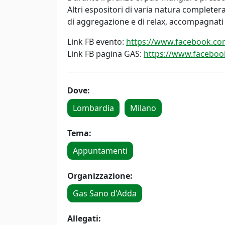
Altri espositori di varia natura complet
di aggregazione e di relax, accompagnat
Link FB evento:
https://www.facebook.c
Link FB pagina GAS:
https://www.facebo
Dove:
Lombardia
Milano
Tema:
Appuntamenti
Organizzazione:
Gas Sano d'Adda
Allegati: