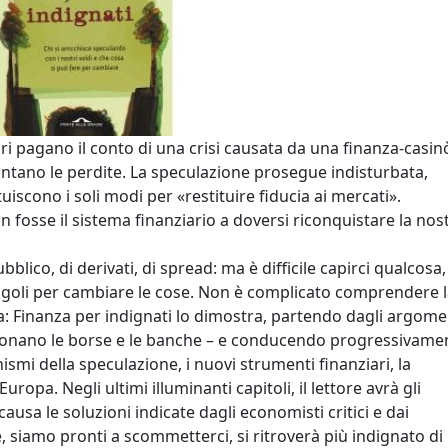
tori pagano il conto di una crisi causata da una finanza-casin
contano le perdite. La speculazione prosegue indisturbata,
ituiscono i soli modi per «restituire fiducia ai mercati».
n fosse il sistema finanziario a doversi riconquistare la nos
bblico, di derivati, di spread: ma è difficile capirci qualcosa,
ingoli per cambiare le cose. Non è complicato comprendere 
: Finanza per indignati lo dimostra, partendo dagli argome
nzionano le borse e le banche – e conducendo progressivame
smi della speculazione, i nuovi strumenti finanziari, la
Europa. Negli ultimi illuminanti capitoli, il lettore avrà gli
ausa le soluzioni indicate dagli economisti critici e dai
, siamo pronti a scommetterci, si ritroverà più indignato di