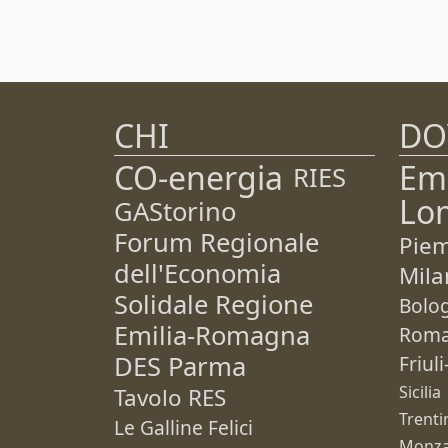
CHI
DO
CO-energia
Em
RIES
Lo
GAStorino
Forum Regionale
Pie
dell'Economia
Mila
Solidale Regione
Bolo
Emilia-Romagna
Rom
DES Parma
Friul
Sicilia
Tavolo RES
Trenti
Le Galline Felici
Monza