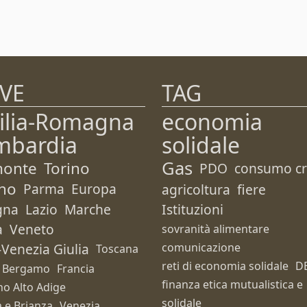
VE
TAG
ilia-Romagna
economia
mbardia
solidale
Gas
monte
Torino
PDO
consumo cri
no
Parma
Europa
agricoltura
fiere
gna
Lazio
Marche
Istituzioni
a
Veneto
sovranità alimentare
i-Venezia Giulia
comunicazione
Toscana
reti di economia solidale
D
Bergamo
Francia
finanza etica mutualistica e
no Alto Adige
solidale
 e Brianza
Venezia