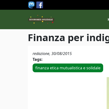
Salta al contenuto principale
M
Finanza per indi
redazione,
30/08/2015
Tags:
finanza etica mutualistica e solidale