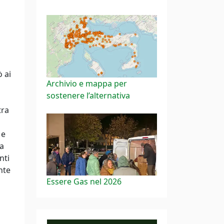
ò ai
Archivio e mappa per
sostenere l’alternativa
tra
 e
la
nti
nte
Essere Gas nel 2026