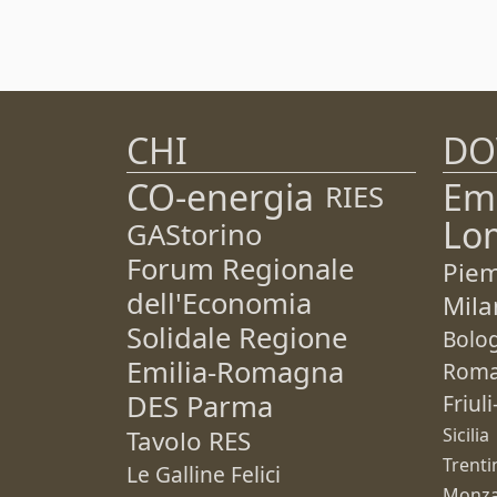
CHI
DO
CO-energia
Em
RIES
Lo
GAStorino
Forum Regionale
Pie
dell'Economia
Mila
Solidale Regione
Bolo
Emilia-Romagna
Rom
DES Parma
Friul
Sicilia
Tavolo RES
Trenti
Le Galline Felici
Monza