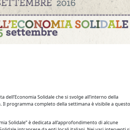
 dell’Economia Solidale che si svolge all’interno della
. Il programma completo della settimana è visibile a quest
omia Solidale” è dedicata all’approfondimento di alcune
dale intraprese da enti locali italiani. Nei vari interventi s