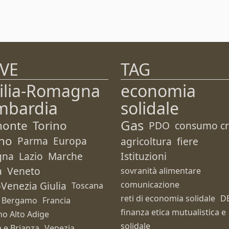
VE
TAG
ilia-Romagna
economia
mbardia
solidale
Gas
monte
Torino
PDO
consumo cri
no
Parma
Europa
agricoltura
fiere
gna
Lazio
Marche
Istituzioni
a
Veneto
sovranità alimentare
i-Venezia Giulia
comunicazione
Toscana
reti di economia solidale
D
Bergamo
Francia
finanza etica mutualistica e
no Alto Adige
solidale
 e Brianza
Venezia