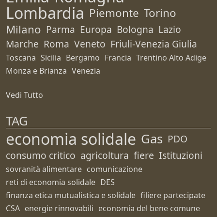
Lombardia
Piemonte
Torino
Milano
Parma
Europa
Bologna
Lazio
Marche
Roma
Veneto
Friuli-Venezia Giulia
Toscana
Sicilia
Bergamo
Francia
Trentino Alto Adige
Monza e Brianza
Venezia
Vedi Tutto
TAG
economia solidale
Gas
PDO
consumo critico
agricoltura
fiere
Istituzioni
sovranità alimentare
comunicazione
reti di economia solidale
DES
finanza etica mutualistica e solidale
filiere partecipate
CSA
energie rinnovabili
economia del bene comune