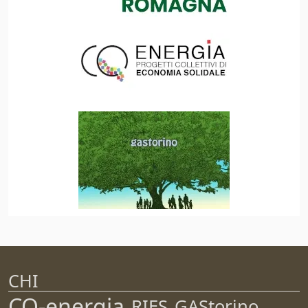
CHI
CO-energia
RIES
GAStorino