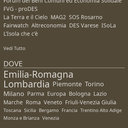
Forum dei Beni Comuni ed Economia Solidale
FVG - proDES
La Terra e il Cielo
MAG2
SOS Rosarno
Fairwatch
Altreconomia
DES Varese
ISoLa
L'Isola che c'è
Vedi Tutto
DOVE
Emilia-Romagna
Lombardia
Piemonte
Torino
Milano
Parma
Europa
Bologna
Lazio
Marche
Roma
Veneto
Friuli-Venezia Giulia
Toscana
Sicilia
Bergamo
Francia
Trentino Alto Adige
Monza e Brianza
Venezia