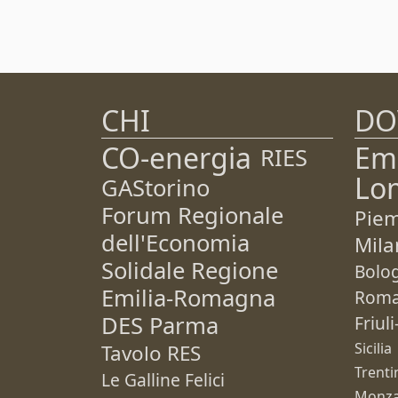
CHI
DO
CO-energia
Em
RIES
Lo
GAStorino
Forum Regionale
Pie
dell'Economia
Mila
Solidale Regione
Bolo
Emilia-Romagna
Rom
DES Parma
Friul
Sicilia
Tavolo RES
Trenti
Le Galline Felici
Monza