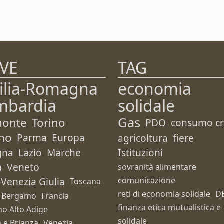
VE
TAG
ilia-Romagna
economia
mbardia
solidale
Gas
monte
Torino
PDO
consumo cri
no
Parma
Europa
agricoltura
fiere
gna
Lazio
Marche
Istituzioni
a
Veneto
sovranità alimentare
i-Venezia Giulia
comunicazione
Toscana
reti di economia solidale
D
Bergamo
Francia
finanza etica mutualistica e
no Alto Adige
solidale
 e Brianza
Venezia