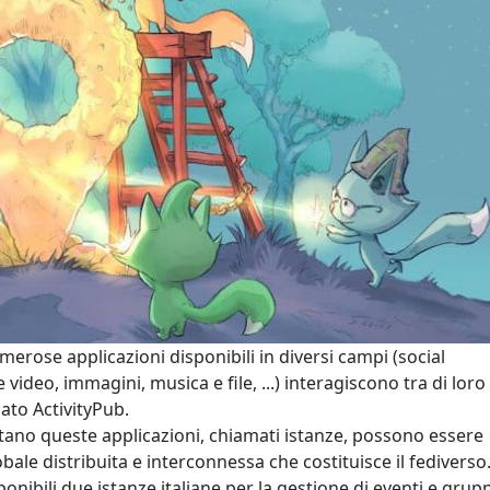
umerose applicazioni disponibili in diversi campi (social
video, immagini, musica e file, ...) interagiscono tra di loro
to ActivityPub.
pitano queste applicazioni, chiamati istanze, possono essere
lobale distribuita e interconnessa che costituisce il fediverso
nibili due istanze italiane per la gestione di eventi e grupp