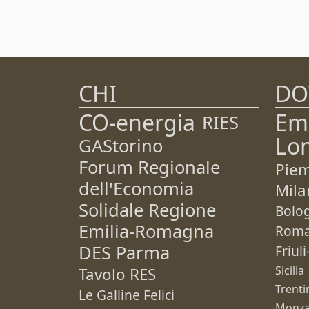
CHI
DO
CO-energia
Em
RIES
Lo
GAStorino
Forum Regionale
Pie
dell'Economia
Mila
Solidale Regione
Bolo
Emilia-Romagna
Rom
DES Parma
Friul
Sicilia
Tavolo RES
Trenti
Le Galline Felici
Monza