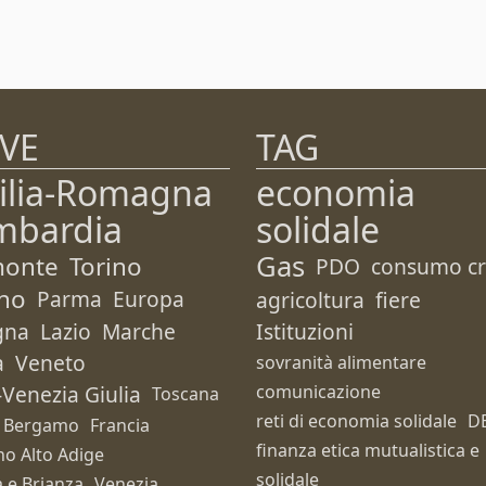
VE
TAG
ilia-Romagna
economia
mbardia
solidale
Gas
monte
Torino
PDO
consumo cri
no
Parma
Europa
agricoltura
fiere
gna
Lazio
Marche
Istituzioni
a
Veneto
sovranità alimentare
i-Venezia Giulia
comunicazione
Toscana
reti di economia solidale
D
Bergamo
Francia
finanza etica mutualistica e
no Alto Adige
solidale
 e Brianza
Venezia