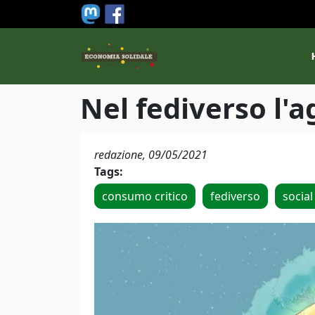
Salta al contenuto principale
M
Nel fediverso l'
redazione,
09/05/2021
Tags:
consumo critico
fediverso
socia