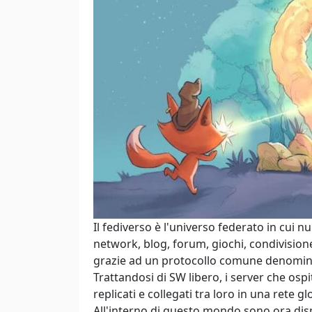
Il fediverso è l'universo federato in cui n
network, blog, forum, giochi, condivisione 
grazie ad un protocollo comune denomina
Trattandosi di SW libero, i server che os
replicati e collegati tra loro in una rete g
All'interno di questo mondo sono ora dispo