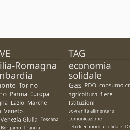
VE
TAG
ilia-Romagna
economia
mbardia
solidale
Gas
monte
Torino
PDO
consumo cri
no
Parma
Europa
agricoltura
fiere
gna
Lazio
Marche
Istituzioni
a
Veneto
sovranità alimentare
i-Venezia Giulia
comunicazione
Toscana
reti di economia solidale
D
Bergamo
Francia