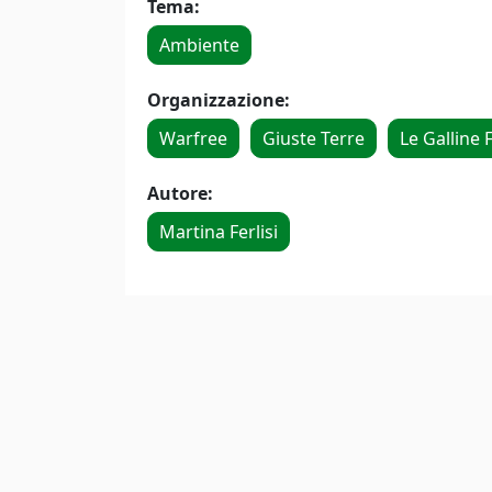
Tema:
Ambiente
Organizzazione:
Warfree
Giuste Terre
Le Galline F
Autore:
Martina Ferlisi