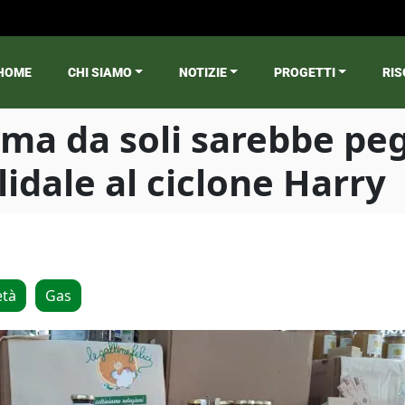
HOME
CHI SIAMO
NOTIZIE
PROGETTI
RIS
ain menu
 ma da soli sarebbe peg
idale al ciclone Harry
età
Gas