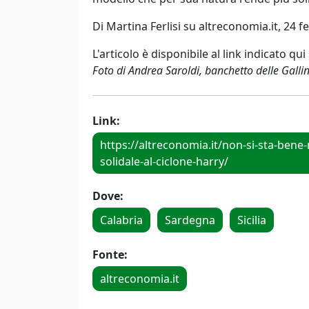
Di Martina Ferlisi su altreconomia.it,
24 f
L'articolo è disponibile al link indicato qui
Foto di Andrea Saroldi, banchetto delle Gallin
Link:
https://altreconomia.it/non-si-sta-bene
solidale-al-ciclone-harry/
Dove:
Calabria
Sardegna
Sicilia
Fonte:
altreconomia.it