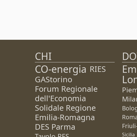
CHI
DO
CO-energia
Em
RIES
Lo
GAStorino
Forum Regionale
Pie
dell'Economia
Mila
Solidale Regione
Bolo
Emilia-Romagna
Rom
DES Parma
Friul
Sicilia
Tavolo RES