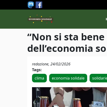
Salta al contenuto principale
M
“Non si sta bene
dell’economia sol
redazione,
24/02/2026
Tags:
clima
economia solidale
solidari