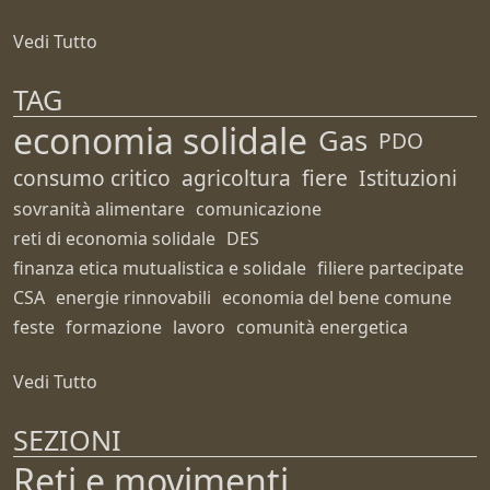
Vedi Tutto
TAG
economia solidale
Gas
PDO
consumo critico
agricoltura
fiere
Istituzioni
sovranità alimentare
comunicazione
reti di economia solidale
DES
finanza etica mutualistica e solidale
filiere partecipate
CSA
energie rinnovabili
economia del bene comune
feste
formazione
lavoro
comunità energetica
Vedi Tutto
SEZIONI
Reti e movimenti