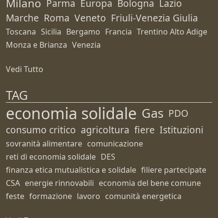
Milano
Parma
Europa
Bologna
Lazio
Marche
Roma
Veneto
Friuli-Venezia Giulia
Toscana
Sicilia
Bergamo
Francia
Trentino Alto Adige
Monza e Brianza
Venezia
Vedi Tutto
TAG
economia solidale
Gas
PDO
consumo critico
agricoltura
fiere
Istituzioni
sovranità alimentare
comunicazione
reti di economia solidale
DES
finanza etica mutualistica e solidale
filiere partecipate
CSA
energie rinnovabili
economia del bene comune
feste
formazione
lavoro
comunità energetica