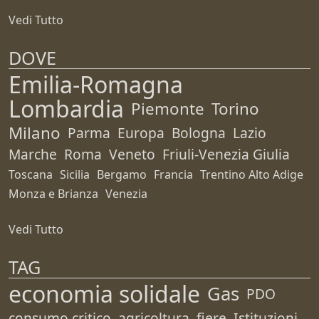
Vedi Tutto
DOVE
Emilia-Romagna
Lombardia
Piemonte
Torino
Milano
Parma
Europa
Bologna
Lazio
Marche
Roma
Veneto
Friuli-Venezia Giulia
Toscana
Sicilia
Bergamo
Francia
Trentino Alto Adige
Monza e Brianza
Venezia
Vedi Tutto
TAG
economia solidale
Gas
PDO
consumo critico
agricoltura
fiere
Istituzioni