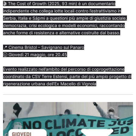
🎬 The Cost of Growth (2025, 93 min) è un documentario
indipendente che collega lotte locali contro l’estrattivismo in
Serbia, Italia e Sápmi a questioni più ampie di giustizia sociale,
democrazia, crisi ecologica e modelli economici, raccontando
anche forme di resistenza e alternative costruite dal basso.
📍 Cinema Bristol – Savignano sul Panaro
🕣 Giovedì 21 maggio, ore 20.45
Evento realizzato nell’ambito del percorso di coprogettazione
coordinato da CSV Terre Estensi, parte del più ampio progetto di
rigenerazione urbana dell’Ex Macello di Vignola