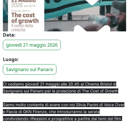
Data:
giovedì 21 maggio 2026
Luogo:
Savignano sul Panaro
Ci vediamo giovedì 21 maggio alle 20.45 al Cinema Bristol di
Savignano sul Panaro per la proiezione di The Cost of Growth
Siamo molto contente di avere con noi Silvia Panini di Voice Over
e Flavia di GKN Firenze, che introdurranno la serata
condividendo riflessioni e prospettive a partire dai temi del film.