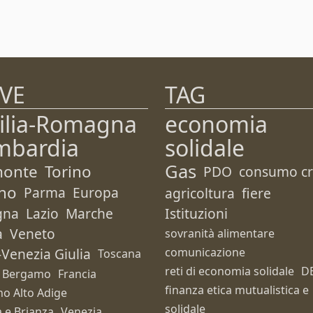
VE
TAG
ilia-Romagna
economia
mbardia
solidale
Gas
monte
Torino
PDO
consumo cri
no
Parma
Europa
agricoltura
fiere
gna
Lazio
Marche
Istituzioni
a
Veneto
sovranità alimentare
i-Venezia Giulia
comunicazione
Toscana
reti di economia solidale
D
Bergamo
Francia
finanza etica mutualistica e
no Alto Adige
solidale
 e Brianza
Venezia