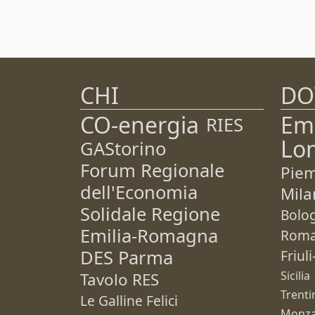
CHI
DO
CO-energia
Em
RIES
Lo
GAStorino
Forum Regionale
Pie
dell'Economia
Mila
Solidale Regione
Bolo
Emilia-Romagna
Rom
DES Parma
Friul
Sicilia
Tavolo RES
Trenti
Le Galline Felici
Monza