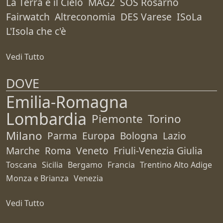
La Terra e il Cielo
MAG2
SOS Rosarno
Fairwatch
Altreconomia
DES Varese
ISoLa
L'Isola che c'è
Vedi Tutto
DOVE
Emilia-Romagna
Lombardia
Piemonte
Torino
Milano
Parma
Europa
Bologna
Lazio
Marche
Roma
Veneto
Friuli-Venezia Giulia
Toscana
Sicilia
Bergamo
Francia
Trentino Alto Adige
Monza e Brianza
Venezia
Vedi Tutto