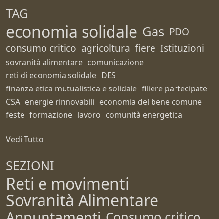
TAG
economia solidale
Gas
PDO
consumo critico
agricoltura
fiere
Istituzioni
sovranità alimentare
comunicazione
reti di economia solidale
DES
finanza etica mutualistica e solidale
filiere partecipate
CSA
energie rinnovabili
economia del bene comune
feste
formazione
lavoro
comunità energetica
Vedi Tutto
SEZIONI
Reti e movimenti
Sovranità Alimentare
Appuntamenti
Consumo critico