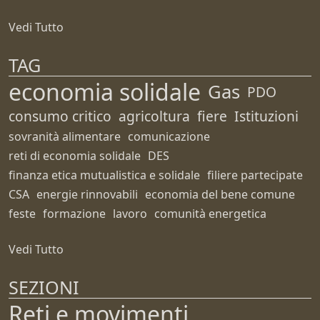
Vedi Tutto
TAG
economia solidale
Gas
PDO
consumo critico
agricoltura
fiere
Istituzioni
sovranità alimentare
comunicazione
reti di economia solidale
DES
finanza etica mutualistica e solidale
filiere partecipate
CSA
energie rinnovabili
economia del bene comune
feste
formazione
lavoro
comunità energetica
Vedi Tutto
SEZIONI
Reti e movimenti