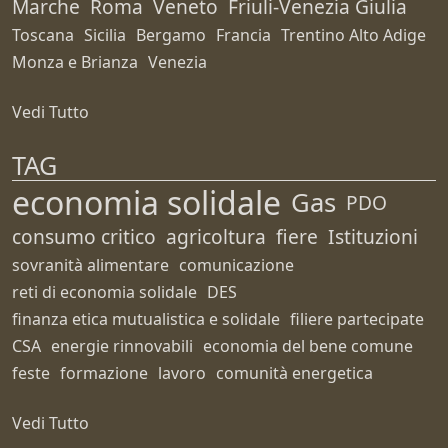
Marche
Roma
Veneto
Friuli-Venezia Giulia
Toscana
Sicilia
Bergamo
Francia
Trentino Alto Adige
Monza e Brianza
Venezia
Vedi Tutto
TAG
economia solidale
Gas
PDO
consumo critico
agricoltura
fiere
Istituzioni
sovranità alimentare
comunicazione
reti di economia solidale
DES
finanza etica mutualistica e solidale
filiere partecipate
CSA
energie rinnovabili
economia del bene comune
feste
formazione
lavoro
comunità energetica
Vedi Tutto