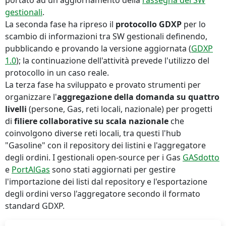
portato ad un aggiornamento della
rassegna dei SW
gestionali
.
La seconda fase ha ripreso il
protocollo GDXP
per lo
scambio di informazioni tra SW gestionali definendo,
pubblicando e provando la versione aggiornata (
GDXP
1.0
); la continuazione dell'attività prevede l'utilizzo del
protocollo in un caso reale.
La terza fase ha sviluppato e provato strumenti per
organizzare l'
aggregazione della domanda su quattro
livelli
(persone, Gas, reti locali, nazionale) per progetti
di
filiere collaborative su scala nazionale
che
coinvolgono diverse reti locali, tra questi l'hub
"Gasoline" con il repository dei listini e l'aggregatore
degli ordini. I gestionali open-source per i Gas
GASdotto
e
PortAlGas
sono stati aggiornati per gestire
l'importazione dei listi dal repository e l'esportazione
degli ordini verso l'aggregatore secondo il formato
standard GDXP.