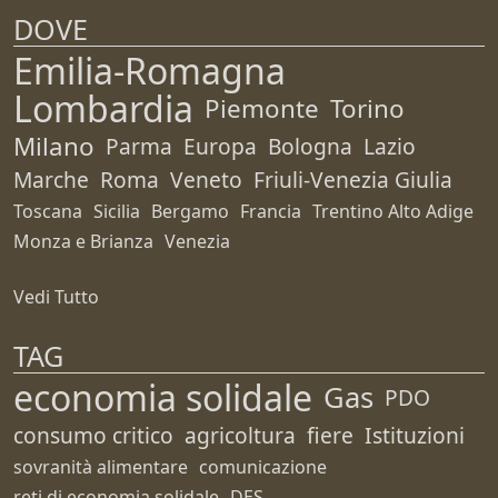
DOVE
Emilia-Romagna
Lombardia
Piemonte
Torino
Milano
Parma
Europa
Bologna
Lazio
Marche
Roma
Veneto
Friuli-Venezia Giulia
Toscana
Sicilia
Bergamo
Francia
Trentino Alto Adige
Monza e Brianza
Venezia
Vedi Tutto
TAG
economia solidale
Gas
PDO
consumo critico
agricoltura
fiere
Istituzioni
sovranità alimentare
comunicazione
reti di economia solidale
DES