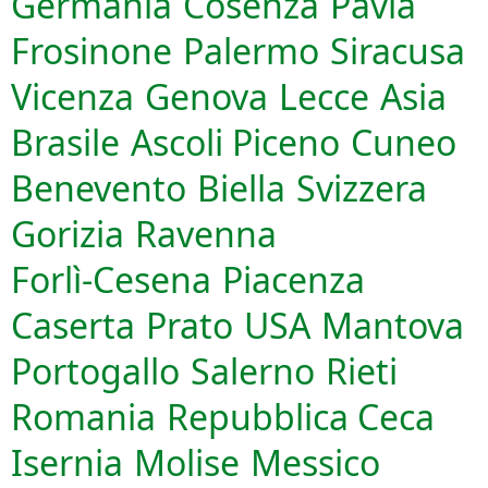
Germania
Cosenza
Pavia
Frosinone
Palermo
Siracusa
Vicenza
Genova
Lecce
Asia
Brasile
Ascoli Piceno
Cuneo
Benevento
Biella
Svizzera
Gorizia
Ravenna
Forlì-Cesena
Piacenza
Caserta
Prato
USA
Mantova
Portogallo
Salerno
Rieti
Romania
Repubblica Ceca
Isernia
Molise
Messico