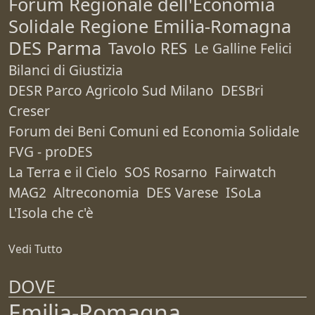
Forum Regionale dell'Economia
Solidale Regione Emilia-Romagna
DES Parma
Tavolo RES
Le Galline Felici
Bilanci di Giustizia
DESR Parco Agricolo Sud Milano
DESBri
Creser
Forum dei Beni Comuni ed Economia Solidale
FVG - proDES
La Terra e il Cielo
SOS Rosarno
Fairwatch
MAG2
Altreconomia
DES Varese
ISoLa
L'Isola che c'è
Vedi Tutto
DOVE
Emilia-Romagna