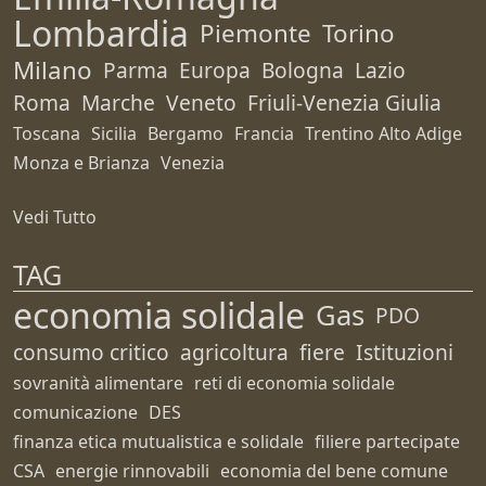
Lombardia
Piemonte
Torino
Milano
Parma
Europa
Bologna
Lazio
Roma
Marche
Veneto
Friuli-Venezia Giulia
Toscana
Sicilia
Bergamo
Francia
Trentino Alto Adige
Monza e Brianza
Venezia
Vedi Tutto
TAG
economia solidale
Gas
PDO
consumo critico
agricoltura
fiere
Istituzioni
sovranità alimentare
reti di economia solidale
comunicazione
DES
finanza etica mutualistica e solidale
filiere partecipate
CSA
energie rinnovabili
economia del bene comune