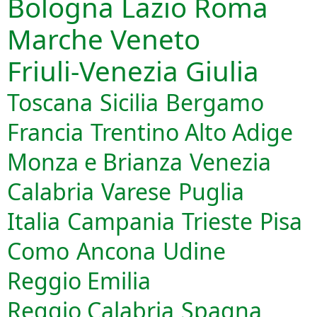
Bologna
Lazio
Roma
Marche
Veneto
Friuli-Venezia Giulia
Toscana
Sicilia
Bergamo
Francia
Trentino Alto Adige
Monza e Brianza
Venezia
Calabria
Varese
Puglia
Italia
Campania
Trieste
Pisa
Como
Ancona
Udine
Reggio Emilia
Reggio Calabria
Spagna