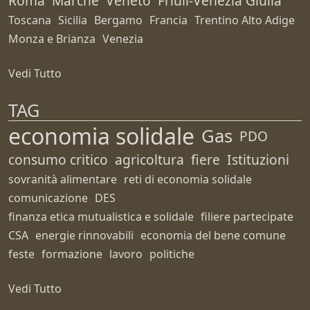
Roma
Marche
Veneto
Friuli-Venezia Giulia
Toscana
Sicilia
Bergamo
Francia
Trentino Alto Adige
Monza e Brianza
Venezia
Vedi Tutto
TAG
economia solidale
Gas
PDO
consumo critico
agricoltura
fiere
Istituzioni
sovranità alimentare
reti di economia solidale
comunicazione
DES
finanza etica mutualistica e solidale
filiere partecipate
CSA
energie rinnovabili
economia del bene comune
feste
formazione
lavoro
politiche
Vedi Tutto